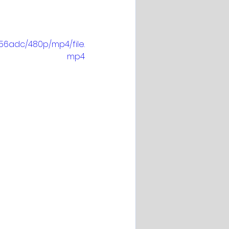
56adc/480p/mp4/file.
mp4