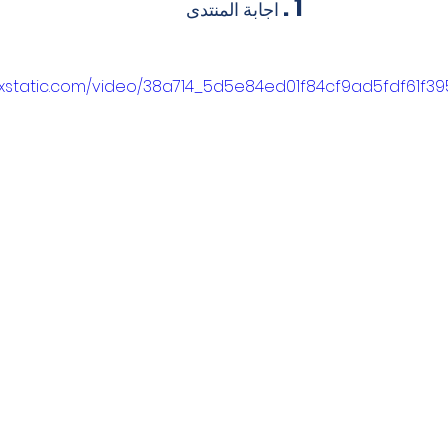
1 .
 اجابة المنتدى
wixstatic.com/video/38a714_5d5e84ed01f84cf9ad5fdf61f39