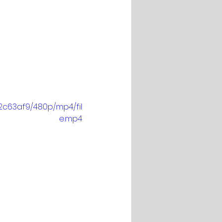
2c63af9/480p/mp4/fil
e.mp4