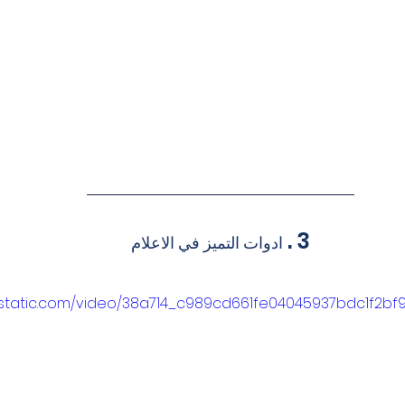
 3 . 
ادوات التميز في الاعلام 
ixstatic.com/video/38a714_c989cd661fe04045937bdc1f2bf9