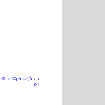
86ff/480p/mp4/file.m
p4