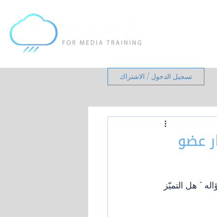
تسجيل الدخول / الاشتراك
ر عضو
 " هل التميّز 