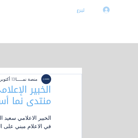
تبـرع
تسجيل دخول
الرئيسية
▾نمـــا
▾صندوق الدعم
▾الحقـائب التدربيـة
▾مكتبة
منصة نمـــــا
13 أكتوبر 2023
الخبير الإعل
منتدى نما أس
الخبير الاعلامي سعيد 
في الاعلام مبني على الث