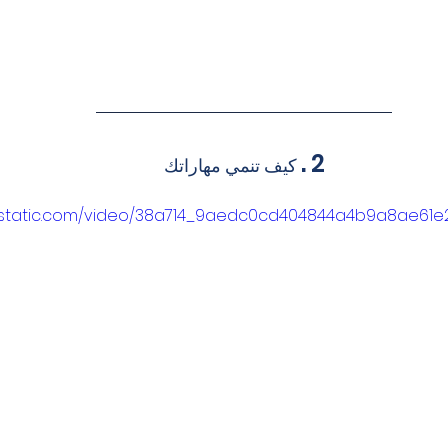
2 .
 كيف تنمي مهاراتك
wixstatic.com/video/38a714_9aedc0cd404844a4b9a8ae61e