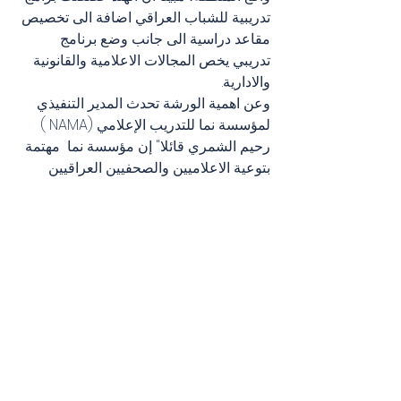
تدريبية للشباب العراقي اضافة الى تخصيص 
مقاعد دراسية الى جانب وضع برنامج 
تدريبي يخص المجالات الاعلامية والقانونية 
والادارية.
وعن اهمية الورشة تحدث المدير التنفيذي 
لمؤسسة نما للتدريب الإعلامي (NAMA )  
رحيم الشمري قائلا" إن مؤسسة نما  مهتمة 
بتوعية الاعلاميين والصحفيين العراقيين 
بضرورة الكتابة عن تجارب الدول الاخرى، 
وكيف تتناول تلك التجارب بصورة تحليلية 
تبين اوجه التشابة وامكانية التطبيق على 
الواقع العراقي . لذلك لن تكون هذه هي 
الورشة الوحيدة التي ستقيمها مؤسسة نما 
بل ستسعى الى اقامة سلسلة ورش تهدف 
الى تعزيز تناول موضوعات تعزز مبدأ 
التعايش السلمي في العراق". 
واضاف الشمري بأن مؤسسة نما تعتز كثيرا 
بالتجربة الهندية في التعايش السلمي 