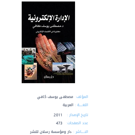
المؤلف:
مصطفى يوسف كافي
اللغـــــة :
العربية
تاريخ الإصدار :
2011
عدد الصفحات:
473
النـــــاشر :
دار ومؤسسة رسلان للنشر