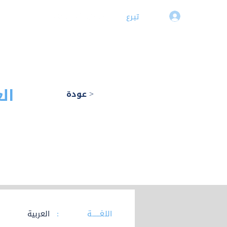
تبـرع
تسجيل دخول
الرئيسية
▾نمـــا
▾صندوق الدعم
▾الحقـائب التدربيـة
▾مكتبة
ال
عودة >
اللغـــــة :
العربية