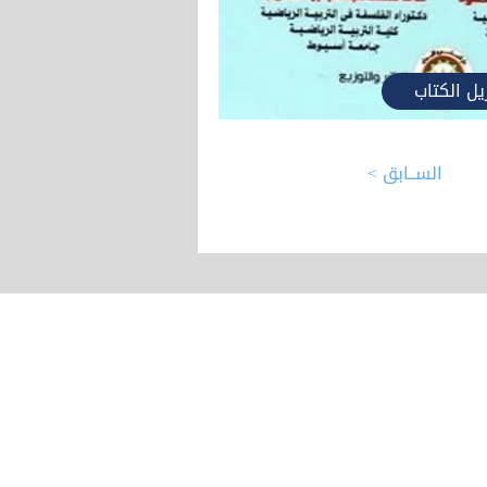
يل الكتاب
< الســابق