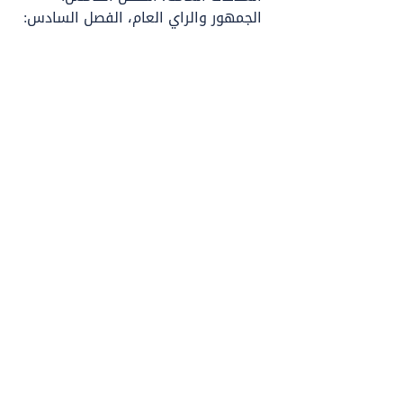
الجمهور والراي العام، الفصل السادس: 
الاعلام ووسائل الاتصال، الفصل 
السابع: المجتمع والعلاقات العامة.
تنزيل الكتاب