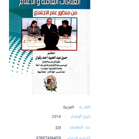
اللغـــــة :
العربية
تاريخ الإصدار :
2014
عدد الصفحات :
320
الترقيم الدولي :
9789774384028