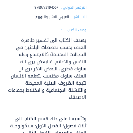
الترقيم الدولي :
9789773194567
النــــــاشر :
العربي للنشر والتوزيع
وصف الكتاب :
يهدف الكتاب الى تفسير ظاهرة 
العنف بحسب تخصصات الباحثين في 
المجالات المختلفة كالاجتماع وعلم 
النفس والاعلام. فالبعض يرى انه 
سلوك فطري، البعض الاخر يرى ان 
العنف سلوك مكتسب يتعلمه الانسان 
نتيجة الظروف البيئية المحيطة 
والتنشئة الاجتماعية والاختلاط بجماعات 
الاصدقاء.
وتأسيسا على ذلك قسم الكتاب الى 
ثلاث فصول/ الفصل الاول: سيكولوجية 
العنف والعدوان، الفصل الثاني: 