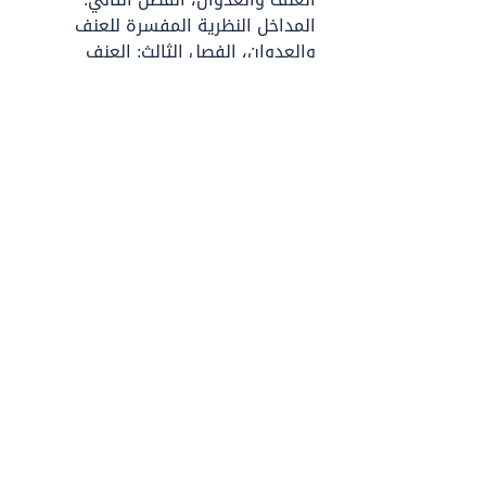
المداخل النظرية المفسرة للعنف 
والعدوان، الفصل الثالث: العنف 
وتأثيرات
.Cultivation Theoryالغرس الثقافي
تنزيل الكتاب