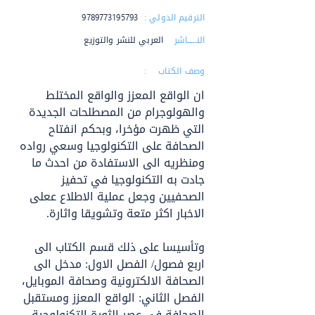
الترقيم الدولي :
9789773195793
النــــــاشر :
العربي للنشر والتوزيع
وصف الكتاب :
ان الواقع المعزز والواقع المختلط 
والهولوجرام من المصطلحات الجديدة 
التي ظهرت مؤخرا، وبحكم انفتاح 
الصحافة على التكنولوجيا وسعي رواده 
ومنظريه الى الاستفادة من احدث ما 
جادت به التكنولوجيا في تحفيز 
الصحفيين وجعل عملية الاطلاع ععلى 
الاخبار اكثر متعة وتشويقا واثارة.
وتأسيسا على ذلك قسم الكتاب الى 
اربع فصول/ الفصل الاول: مدخل الى 
الصحافة الالكترونية وصحافة الموبايل، 
الفصل الثاني: الواقع المعزز ومستقبل 
الصحافة في عصر الثورة التكنولوجية 