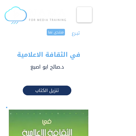
تبـرع
منتدى نما
في الثقافة الاعلامية
د.صالح ابو اصبع
تنزيل الكتاب