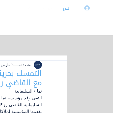
تبـرع
تسجيل دخول
الرئيسية
▾نمـــا
▾صندوق الدعم
▾الحقـائب التدربيـة
▾مكتبة
منصة نمـــــا
1 مارس 2024
التمسك بحرية 
مع القاضي رز
نما / السليمانية  
السليمانية القاضي رزكا
تقدمها المؤسسة لملاكا