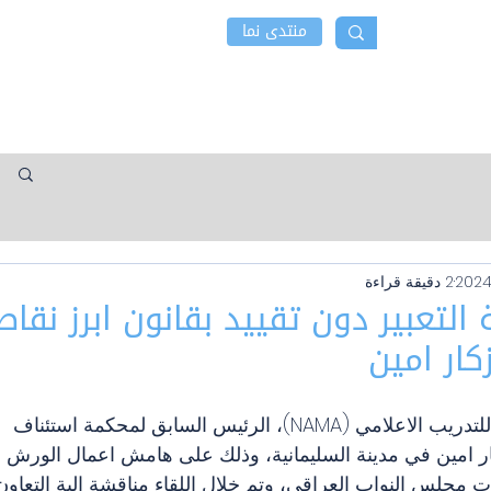
منتدى نما
 نما
أخبار و نشاطات
إتصل بنا
2 دقيقة قراءة
التعبير دون تقييد بقانون ابرز نقاط 
كار امين
التقى وفد مؤسسة نما للتدريب الاعلامي (NAMA)، الرئيس السابق لمحكمة استئناف 
ر امين في مدينة السليمانية، وذلك على هامش اعمال الورش الت
ت مجلس النواب العراقي، وتم خلال اللقاء مناقشة الية التعاو