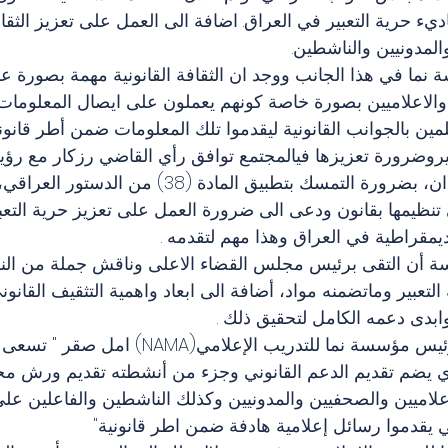
ء حرية التعبير في العراق. اضافة الى العمل على تعزيز الثقافة
المدونيين والناشطين.
نما في هذا الجانب ووجد ان الثقافة القانونية مهمة بصورة عا
والاعلاميين بصورة خاصة كونهم يعملون على ايصال المعلومات 
مين بالجوانب القانونية ليقدموا تلك المعلومات ضمن أطر قانوني
عبيروضرورة تعزيزها فيالمجتمع توافق رأي القاضي رزكار مع ر
القضاء الاعلى فائق زيدان، بضرورة التمسك بتطبيق المادة (38
نظيمها بقانون ودعى الى ضرورة العمل على تعزيز حرية التعبير
ديمقراطية في العراق وهذا مهم لتقدمه .
أن التقى برئيس مجلس القضاء الاعلى وناقش جملة من النقاط
لتعبير وماتضمنه مواد، أضافة الى ابعاد واهمية التثقيف القا
ابدى دعمه الكامل لتحقيق ذلك .   
وفي هذا الاطار قالت رئيس مؤسسة نما للتدريب الإعل
 يضم تقديم الدعم القانوني وجزء من أنشطته تقديم ورش مجان
الاعلاميين والصحفيين والمدونيين وكذلك الناشطين والفاعلين عل
 يقدموا رسائل إعلامية هادفة ضمن اطر قانونية"