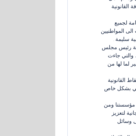
 القانونية 
مة لجميع 
الى المواطنيين 
ة سليمة .
ؤية رئيس مجلس 
) من الدستور العراقي، والتي جاءت 
 لما لها من 
 القانونية 
نوني بشكل خاص 
امي(NAMA) امل صقر " تسعى مؤسستنا ومن 
ية لتعزيز 
ى وسائل 