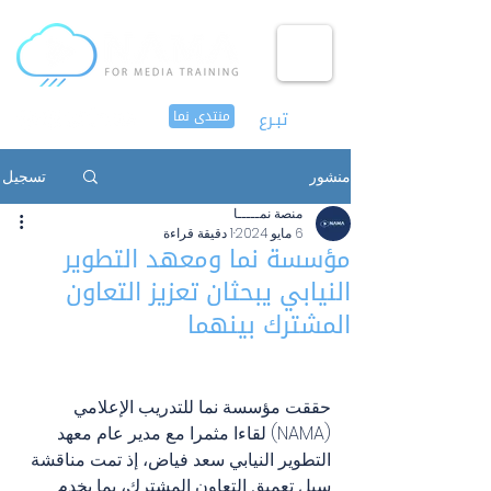
تبـرع
منتدى نما
منشور
تسجيل
منصة نمـــــا
6 مايو 2024
1 دقيقة قراءة
مؤسسة نما ومعهد التطوير
النيابي يبحثان تعزيز التعاون
المشترك بينهما
حققت مؤسسة نما للتدريب الإعلامي 
(NAMA) لقاءا مثمرا مع مدير عام معهد 
التطوير النيابي سعد فياض، إذ تمت مناقشة 
سبل تعميق التعاون المشترك، بما يخدم 